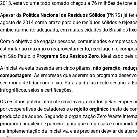
2013, este volume todo somado chegou a 76 milhões de tonela
Apesar da
Política Nacional de Resíduos Sólidos
(PNRS) já ter 
agosto de 2014 como prazo para que resíduos sólidos e rejeitos
ambientalmente adequada, em muitas cidades do Brasil os
lix
Com o objetivo de engajar pessoas, comunidades e empresas 
estimular ao máximo o reaproveitamento, reciclagem e compos
em São Paulo, o
Programa Sou Resíduo Zero
, idealizado pela
A iniciativa está baseada em cinco pilares:
não geração, reduçã
compostagem
. As empresas que aderem ao programa desenvol
seu modo de lidar com o lixo. Para ajudá-las neste desafio, a
infográficos, selos e certificações.
Os resíduos potencialmente recicláveis, gerados pelas empresa
por cooperativas de catadores e o
rejeito orgânico
(resto de co
produção de adubo. Segundo a organização Zero Waste Internat
programa brasileiro é parceiro, para que empresas e comunid
na implementação da iniciativa, elas precisam desviar de aterr