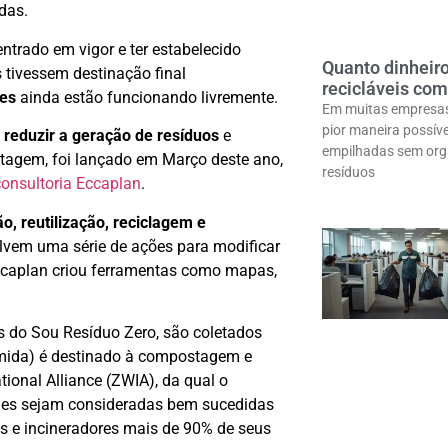
das.
entrado em vigor e ter estabelecido
Quanto dinheiro
 tivessem destinação final
recicláveis com
ões
ainda estão funcionando livremente.
Em muitas empresas,
pior maneira possív
a
reduzir a geração de resíduos
e
empilhadas sem org
tagem, foi lançado em Março deste ano,
resíduos
consultoria Eccaplan
.
o, reutilização, reciclagem e
vem uma série de ações para modificar
 Eccaplan criou ferramentas como mapas,
s do Sou Resíduo Zero, são coletados
mida) é destinado à compostagem e
ional Alliance (ZWIA), da qual o
ades sejam consideradas bem sucedidas
os e incineradores mais de 90% de seus