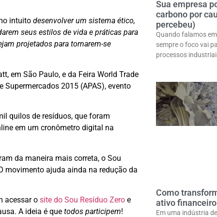
Sua empresa po
carbono por cau
mo intuito
desenvolver um sistema ético,
percebeu)
darem seus estilos de vida e práticas para
Quando falamos em 
sejam projetados para tornarem-se
sempre o foco vai par
processos industria
t, em São Paulo, e da Feira World Trade
 de Supermercados 2015 (APAS), evento
l quilos de resíduos, que foram
nline em um cronômetro digital na
bram da maneira mais correta, o Sou
. O movimento ajuda ainda na redução da
Como transform
m acessar o
site do Sou Resíduo Zero
e
ativo financeir
usa. A ideia é que
todos participem
!
Em uma indústria de 