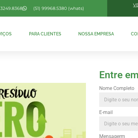
V
) 3249.8368
(51) 99968.5380 (whats)
VIÇOS
PARA CLIENTES
NOSSA EMPRESA
CO
Entre em
Nome Completo
E-mail
Mensagerm