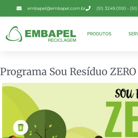
embapel@embapel.com.br
(51) 3249.0100 - (51
PRODUTOS
SER
Programa Sou Resíduo ZERO