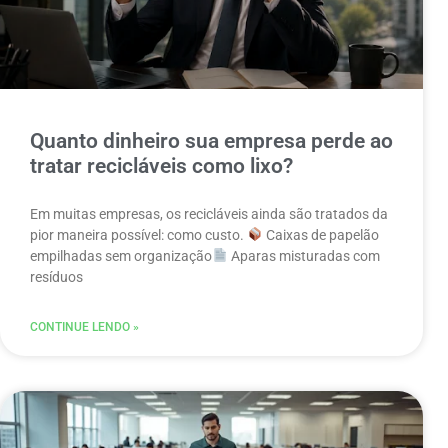
Quanto dinheiro sua empresa perde ao
tratar recicláveis como lixo?
Em muitas empresas, os recicláveis ainda são tratados da
pior maneira possível: como custo.
Caixas de papelão
empilhadas sem organização
Aparas misturadas com
resíduos
CONTINUE LENDO »